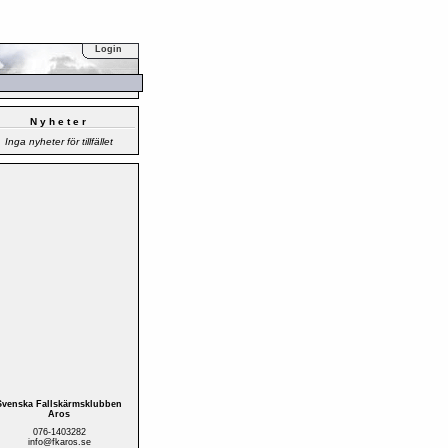
Login
Nyheter
Inga nyheter för tillfället
Svenska Fallskärmsklubben
Aros
076-1403282
info@fkaros.se