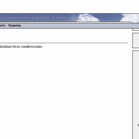
alen
Hoppning
mklubben Aros medlemssidor.